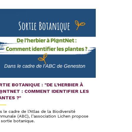
DU 15 JU
DÉCHÈTE
D’ÉTÉ
RTIE BOTANIQUE : "DE L’HERBIER À
Les déchète
@NTNET : COMMENT IDENTIFIER LES
horaires af
conditions 
ANTES ?"
régulier pe
s le cadre de l’Atlas de la Biodiversité
munale (ABC), l’association Lichen propose
 sortie botanique.