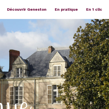
Découvrir Geneston
En pratique
En 1 clic
nue