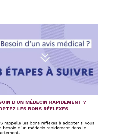
OPÉRATI
SOIN D'UN MÉDECIN RAPIDEMENT ?
Opération T
OPTEZ LES BONS RÉFLEXES
absence et 
RS rappelle les bons réflexes à adopter si vous
z besoin d’un médecin rapidement dans le
artement.