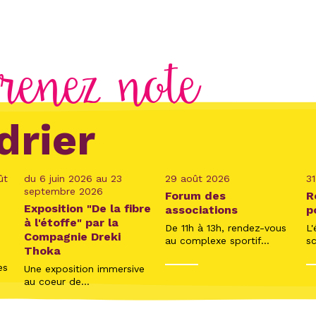
renez note
drier
ût
du 6 juin 2026 au 23
29 août 2026
3
septembre 2026
Forum des
R
Exposition "De la fibre
associations
p
à l'étoffe" par la
De 11h à 13h, rendez-vous
L'
Compagnie Dreki
au complexe sportif...
sc
Thoka
es
Une exposition immersive
au coeur de...