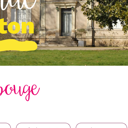
ton
bouge