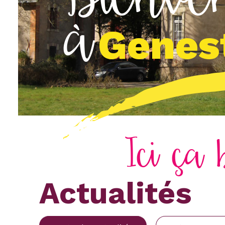
à
Genes
Ici ça 
Actualités