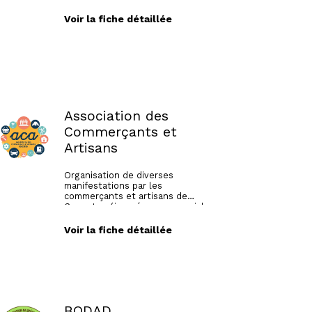
et représente les parents
d'élèves de l'école.Grâce aux
Voir la fiche détaillée
manifestations, l'association
participe au financement de la
classe de neige, des sorties
scolaires et aux différents achats
dans l'école en lien avec l'équipe
en enseignante.
Association des
Commerçants et
Artisans
Organisation de diverses
manifestations par les
commerçants et artisans de
Geneston (journées commerciales
et braderies)
Voir la fiche détaillée
BODAD