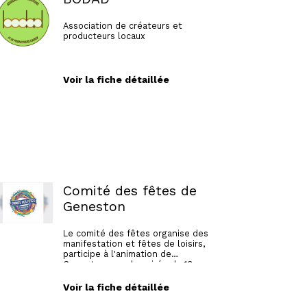
Association de créateurs et
producteurs locaux
Voir la fiche détaillée
Comité des fêtes de
Geneston
Le comité des fêtes organise des
manifestation et fêtes de loisirs,
participe à l'animation de
Geneston avec la soirée du 13
juillet, la foire annuelle et le vide
grenier de la Saint-Brice en
Voir la fiche détaillée
novembre. Il dispose également
de matériel (stands, friteuse,