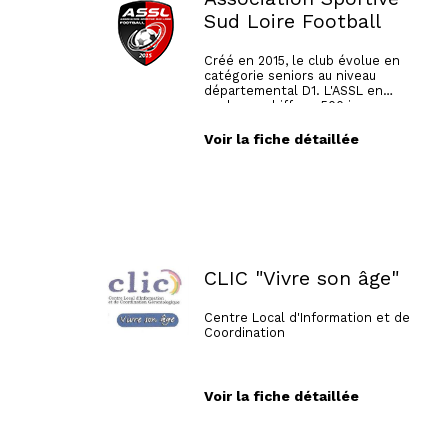
Sud Loire Football
Créé en 2015, le club évolue en
catégorie seniors au niveau
départemental D1. L'ASSL en
quelques chiffres: 500 joueurs
dont 335 de moins de 18 ans, 44
équipes en compétition et
Voir la fiche détaillée
animation dont 7 équipes
féminines, 250 cartes de
supporters, 125 annonceurs , 85
licenciés dirigeants, un éducateur
à temps plein, un éducateur à mi-
temps, un emploi civique.
CLIC "Vivre son âge"
Centre Local d'Information et de
Coordination
Voir la fiche détaillée