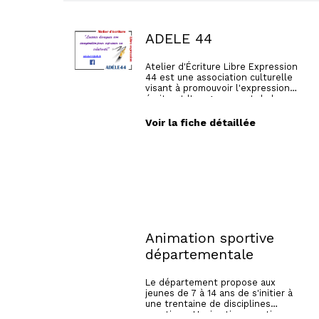
ADELE 44
Atelier d'Écriture Libre Expression
44 est une association culturelle
visant à promouvoir l'expression
écrite et l'usage correct de la
langue française.
Atelier d'écriture, révision des
Voir la fiche détaillée
difficultés de la langue française,
rédaction et correction de textes,
nouvelles et livres.
Animation sportive
départementale
Le département propose aux
jeunes de 7 à 14 ans de s'initier à
une trentaine de disciplines
sportives. L'animation sportive