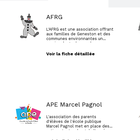
AFRG
L'AFRG est une association offrant
aux familles de Geneston et des
communes environnantes un
service de garde pour leurs
enfants de 3 à 12 ans. Au sein de
sa structure "Les petits Clowns"
Voir la fiche détaillée
l'association propose l'accueil
périscolaire de 7h à 9h et de 16h
à 19h15 et le centre de loisirs les
mercredis et pendant les
vacances scolaires
APE Marcel Pagnol
L'association des parents
d'élèves de l'école publique
Marcel Pagnol met en place des
actions tout au long de l'année
(marché de noël, carnaval, le