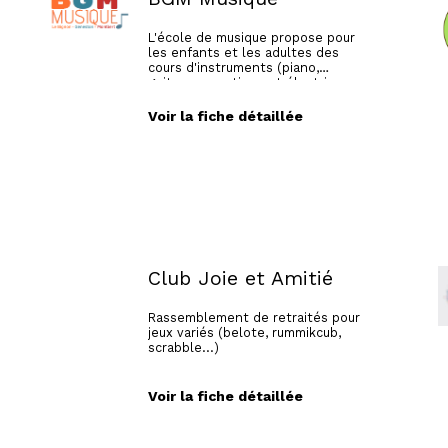
L'école de musique propose pour
les enfants et les adultes des
cours d'instruments (piano,
guitare acoustique et électrique,
batterie, violon, flûte traversière,
trompette et trombone), de
Voir la fiche détaillée
formation musicale et de groupes
instrumentaux. Sous réserve d'un
nombre suffisant de demandes,
l'école peut proposer du chant
pour les enfants ou d'autres
instruments.
Les enfants âgés de 6 à 8 ans
peuvent participer à un cours
d'"Éveil instrumental" (initiation à
4 instruments).
Club Joie et Amitié
Rassemblement de retraités pour
jeux variés (belote, rummikcub,
scrabble...)
Voir la fiche détaillée