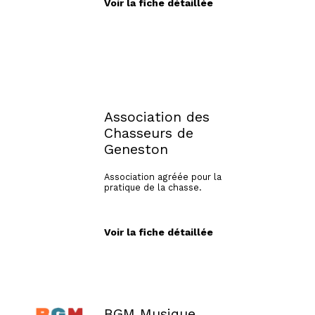
printemps des enfants, fête de
Voir la fiche détaillée
l'école...) afin de récolter des
fonds pour l'école publique. Dans
un deuxième temps, nous
intervenons sur les questions des
affaires scolaires (sécurité, TAP,
restauration scolaire...) et
représentons l'ensemble des
parents d'élèves.
Association des
Chasseurs de
Geneston
Association agréée pour la
pratique de la chasse.
Voir la fiche détaillée
BGM Musique