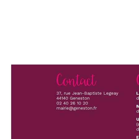
Contact
37, rue Jean-Baptiste Legeay
L
44140 Geneston
d
02 40 26 10 20
M
mairie@geneston.fr
d
U
(
d
E