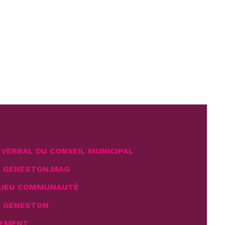
percolateur) qui peut être prêté
aux associations ou loué aux
particuliers.
VERBAL DU CONSEIL MUNICIPAL
R GENESTON.MAG
LIEU COMMUNAUTÉ
E GENESTON
EMENT