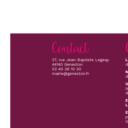
Contact
37, rue Jean-Baptiste Legeay
L
44140 Geneston
d
02 40 26 10 20
M
mairie@geneston.fr
d
U
(
d
E
L
E
p
0