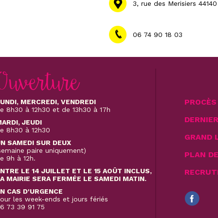
3, rue des Merisiers 441
06 74 90 18 03
Ouverture
PROCÈS 
UNDI, MERCREDI, VENDREDI
e 8h30 à 12h30 et de 13h30 à 17h
DERNIE
ARDI, JEUDI
e 8h30 à 12h30
GRAND 
N SAMEDI SUR DEUX
semaine paire uniquement)
PLAN D
e 9h à 12h.
NTRE LE 14 JUILLET ET LE 15 AOÛT INCLUS,
RECRUT
A MAIRIE SERA FERMÉE LE SAMEDI MATIN.
N CAS D'URGENCE
our les week-ends et jours fériés
6 73 39 91 75