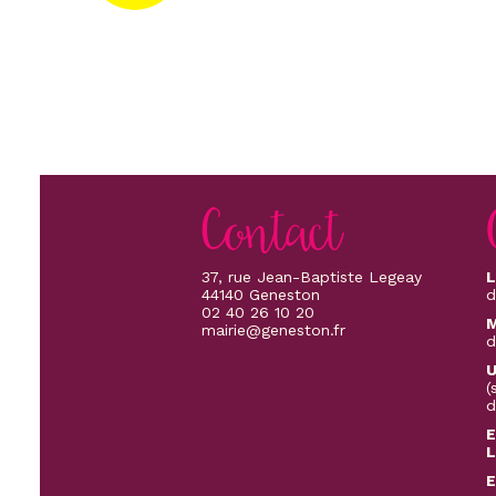
Contact
37, rue Jean-Baptiste Legeay
L
44140 Geneston
d
02 40 26 10 20
M
mairie@geneston.fr
d
U
(
d
E
L
E