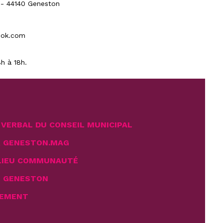
 - 44140 Geneston
ook.com
h à 18h.
VERBAL DU CONSEIL MUNICIPAL
R GENESTON.MAG
LIEU COMMUNAUTÉ
E GENESTON
EMENT