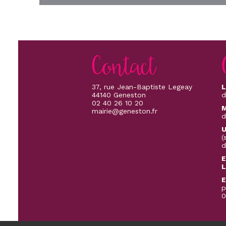
Contact
37, rue Jean-Baptiste Legeay
L
44140 Geneston
d
02 40 26 10 20
M
mairie@geneston.fr
d
U
(
d
E
L
E
p
0