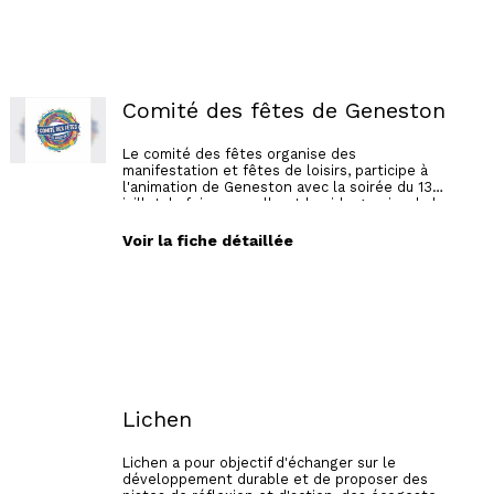
Comité des fêtes de Geneston
Le comité des fêtes organise des
manifestation et fêtes de loisirs, participe à
l'animation de Geneston avec la soirée du 13
juillet, la foire annuelle et le vide grenier de la
Saint-Brice en novembre. Il dispose également
de matériel (stands, friteuse, percolateur) qui
Voir la fiche détaillée
peut être prêté aux associations ou loué aux
particuliers.
Lichen
Lichen a pour objectif d'échanger sur le
développement durable et de proposer des