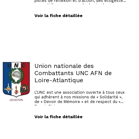
pistes de réflexion et d'action, des écogestes
au quotidien pour un mode de vie plus
respectueux de l'environnement.
Voir la fiche détaillée
Les membres du conseil d'administration sont:
Guillemette BLAY
Patrice BLOT
Madeleine CHARRIER
Jacki HERBET
Ludovic PAUTREMAT
Marie-France GUILBAUD
Marie-Line Landais-Guerchet
Chantal RIHOUAY
Union nationale des
Combattants UNC AFN de
Loire-Atlantique
L’UNC est une association ouverte à tous ceux
qui adhèrent à nos missions de « Solidarité »,
de « Devoir de Mémoire » et de respect du «
Devoir Civique ».
Elle accueille désormais d’autres personnes
Voir la fiche détaillée
que les anciens combattants des guerres
passées.
SI vous êtes ancien militaire, soldat de France,
gendarme ou policier, pompier mais aussi élu,
veuve ou une personne adhérant à nos