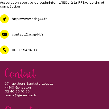
Association sportive de badminton affiliée à la FFBA. Loisirs et
compétition
http://www.asbg44.fr
contact@asbg44.fr
06 07 94 14 38
Contact
37, rue Jean-Baptiste Legeay
44140 Geneston
02 40 26 10 20
mairie@geneston.fr