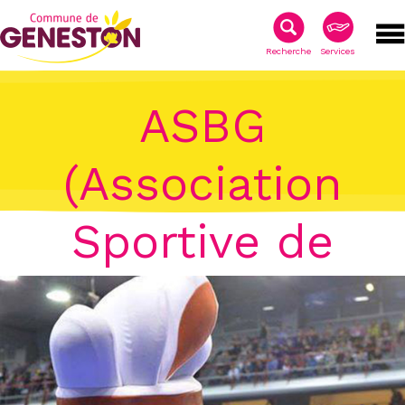
Recherche
Services
ASBG
(Association
Sportive de
Badminton)