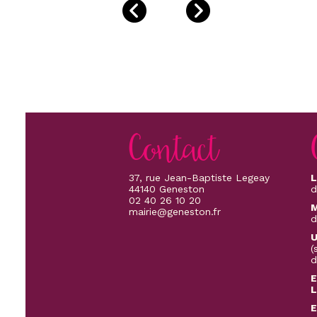
Contact
37, rue Jean-Baptiste Legeay
L
44140 Geneston
d
02 40 26 10 20
M
mairie@geneston.fr
d
U
(
d
E
L
E