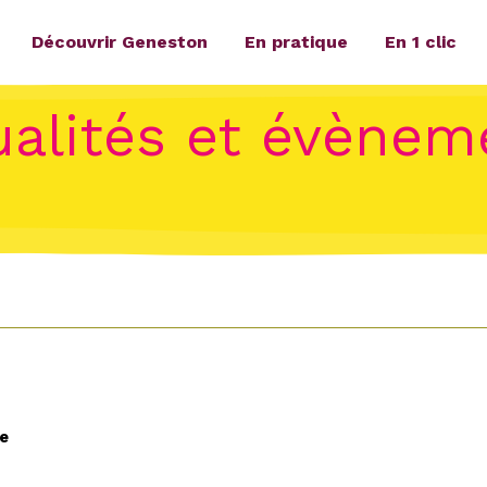
Découvrir Geneston
En pratique
En 1 clic
ualités et évènem
e