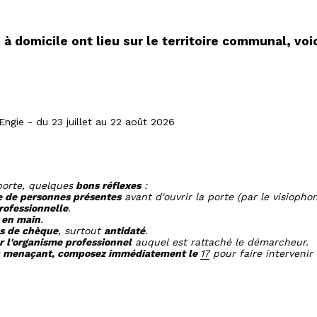
 domicile ont lieu sur le territoire communal, voic
ngie - du 23 juillet au 22 août 2026
porte, quelques
bons réflexes
:
e de personnes présentes
avant d'ouvrir la porte (par le visiophon
rofessionnelle
.
s en main
.
as de chèque
, surtout
antidaté
.
r l'organisme professionnel
auquel est rattaché le démarcheur.
 ou menaçant, composez immédiatement le
17
pour faire intervenir 