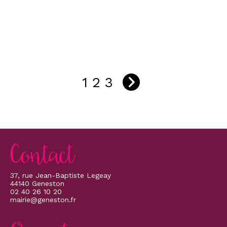
1
2
3
Contact
37, rue Jean-Baptiste Legeay
44140 Geneston
02 40 26 10 20
mairie@geneston.fr