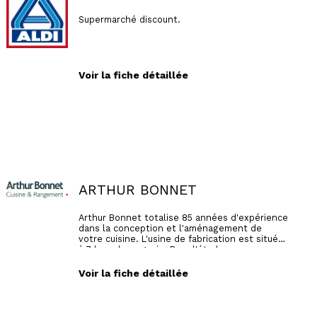
Supermarché discount.
Voir la fiche détaillée
ARTHUR BONNET
Arthur Bonnet totalise 85 années d'expérience
dans la conception et l'aménagement de
votre cuisine. L'usine de fabrication est située
à 7 kms du magasin. Pour l'étude
personnalisée de votre projet, Mr Bonnet et
son équipe de décorateurs vous écouteront,
Voir la fiche détaillée
vous conseilleront, tout au long de votre
étude. Vous bénéficierez d'un montage de
votre projet sur ordinateur en 3D. Nous
pouvons nous occuper de l'ensemble de