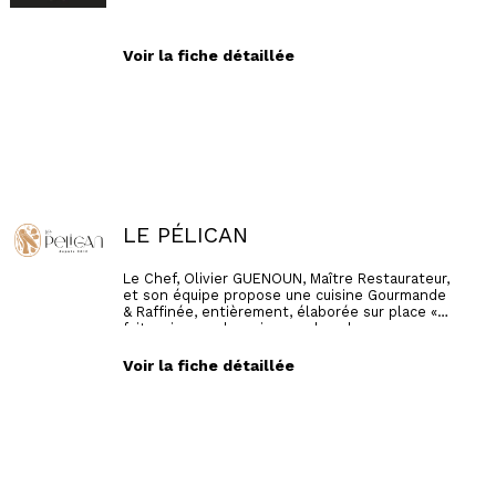
Voir la fiche détaillée
LE PÉLICAN
Le Chef, Olivier GUENOUN, Maître Restaurateur,
et son équipe propose une cuisine Gourmande
& Raffinée, entièrement, élaborée sur place «
fait maison », des mises en bouche aux
mignardises en passant par le pain et les
crèmes glacées...
Voir la fiche détaillée