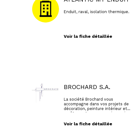
Enduit, raval, isolation thermique.
Voir la fiche détaillée
BROCHARD S.A.
La société Brochard vous
accompagne dans vos projets de
décoration, peinture intérieur et
revêtements muraux mais aussi
pour les rafraîchissement entre
deux locataires. Elle intervient
Voir la fiche détaillée
auprès des particuliers, des
restaurants, des syndics, des
entreprises, des hôtels en