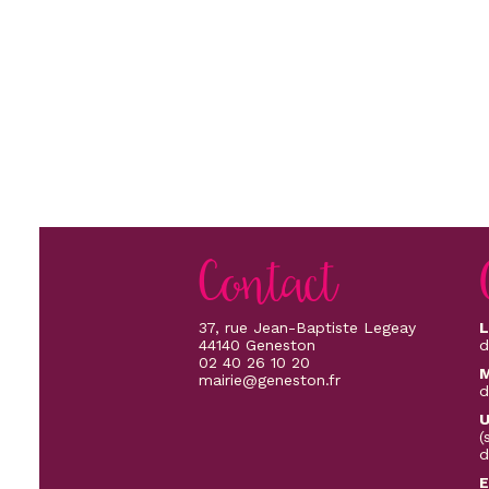
réalisation de chantiers neufs ou
en rénovation. Nos
professionnels sont formés aux
différentes techniques
d'application et collaborent avec
des architectes et des
décorateurs. certifiée QUALIBAT,
applicateur peintures ressource,
notre mot d'ordre est "le respect
du client".
Contact
37, rue Jean-Baptiste Legeay
L
44140 Geneston
d
02 40 26 10 20
M
mairie@geneston.fr
d
U
(
d
E