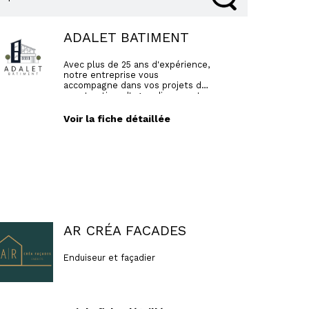
ADALET BATIMENT
Avec plus de 25 ans d'expérience,
notre entreprise vous
accompagne dans vos projets de
construction, d'agrandissement,
fondations, dalle, réseaux,
élévations. Nous disposons d'une
Voir la fiche détaillée
garantie décennale. Nous restons
à votre disposition pour vos
demandes de devis.
AR CRÉA FACADES
Enduiseur et façadier