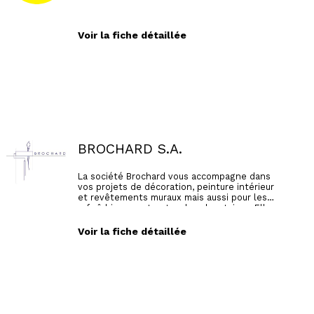
Voir la fiche détaillée
BROCHARD S.A.
La société Brochard vous accompagne dans
vos projets de décoration, peinture intérieur
et revêtements muraux mais aussi pour les
rafraîchissement entre deux locataires. Elle
intervient auprès des particuliers, des
restaurants, des syndics, des entreprises, des
Voir la fiche détaillée
hôtels en réalisation de chantiers neufs ou en
rénovation. Nos professionnels sont formés
aux différentes techniques d'application et
collaborent avec des architectes et des
décorateurs. certifiée QUALIBAT, applicateur
peintures ressource, notre mot d'ordre est "le
respect du client".