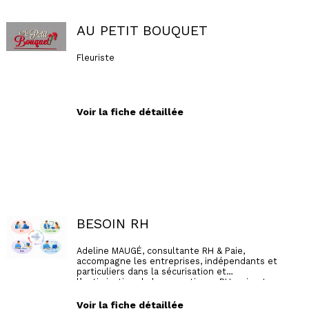
AU PETIT BOUQUET
Fleuriste
Voir la fiche détaillée
BESOIN RH
Adeline MAUGÉ, consultante RH & Paie,
accompagne les entreprises, indépendants et
particuliers dans la sécurisation et
l’optimisation de leurs pratiques RH, paie et
formation.
Forte d’une expérience opérationnelle solide,
Voir la fiche détaillée