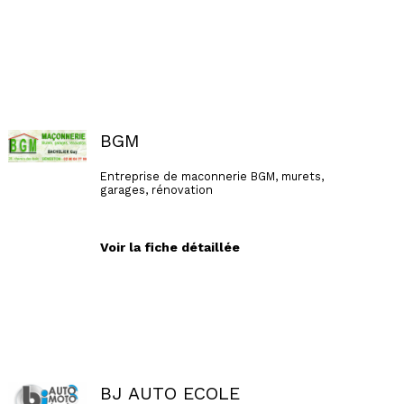
elle intervient en conseil, accompagnement
personnalisé et transmission de compétences,
sur l’ensemble du cycle RH : recrutement,
administration du personnel, paie, formation et
formalités administratives.
Approche structurée, confidentielle et
adaptée aux enjeux de chaque client, avec
pour objectif d’apporter des solutions fiables,
conformes et durables, tout en simplifiant les
démarches et en favorisant l’autonomie.
BGM
Entreprise de maconnerie BGM, murets,
garages, rénovation
Voir la fiche détaillée
BJ AUTO ECOLE