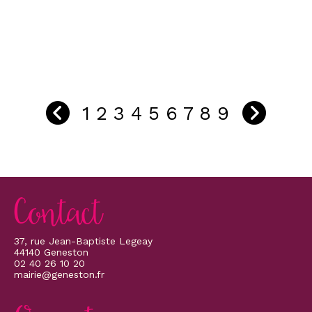
photovoltaïques supérieur à 50 Kwh.
https://www.facebook.com/cpropreservice.fr
1
2
3
4
5
6
7
8
9
Contact
37, rue Jean-Baptiste Legeay
44140 Geneston
02 40 26 10 20
mairie@geneston.fr