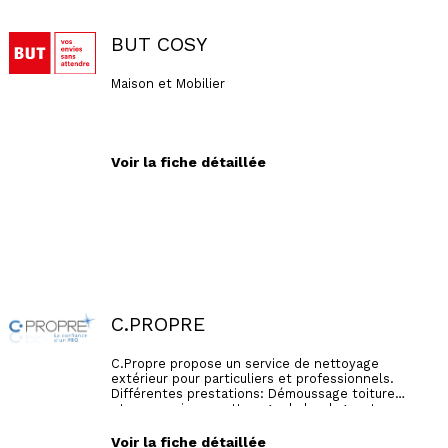
BUT COSY
Maison et Mobilier
Voir la fiche détaillée
C.PROPRE
C.Propre propose un service de nettoyage
extérieur pour particuliers et professionnels.
Différentes prestations: Démoussage toiture
et murs maison. nettoyage de bardage, etc..
L'entreprise est également équipée d'un robot
pour le nettoyage de panneaux
Voir la fiche détaillée